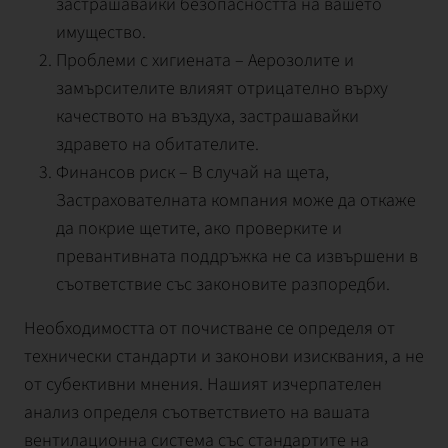
застрашавайки безопасността на вашето
имущество.
Проблеми с хигиената – Аерозолите и
замърсителите влияят отрицателно върху
качеството на въздуха, застрашавайки
здравето на обитателите.
Финансов риск – В случай на щета,
Застрахователната компания може да откаже
да покрие щетите, ако проверките и
превантивната поддръжка не са извършени в
съответствие със законовите разпоредби.
Необходимостта от почистване се определя от
технически стандарти и законови изисквания, а не
от субективни мнения. Нашият изчерпателен
анализ определя съответствието на вашата
вентилационна система със стандартите на