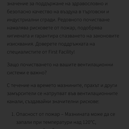
значение за поддържане на здравословно и
безопасно качество на въздуха в търговски и
индустриални сгради. Редовното почистване
намалява рисковете от пожар, подобрява
хигиената и гарантира спазването на законовите
изисквания. Доверете поддръжката на
специалистите от First Facility!
Защо почистването на вашите вентилационни
системи е важно?
С течение на времето мазнините, прахът и други
замърсители се натрупват във вентилационните
канали, създавайки значителни рискове:
Опасност от пожар – Мазнината може да се
запали при температури над 120°C,