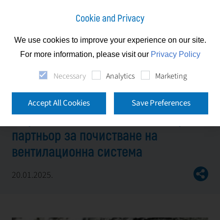
Cookie and Privacy
We use cookies to improve your experience on our site.
Novini
For more information, please visit our
Privacy Policy
Фърст Фасилити: Вашият доверен партньор за
Necessary
Analytics
Marketing
почистване на вентилационна система
Accept All Cookies
Save Preferences
Фърст Фасилити: Вашият доверен
партньор за почистване на
вентилационна система
20.01.2025.