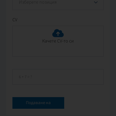
CV
Качете CV-то си
Подаване на